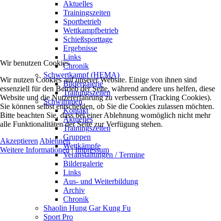
Aktuelles
Trainingszeiten
Sportbetrieb
Wettkampfbetrieb
Schießsporttage
Ergebnisse
Links
Wir benutzen Cookies
Chronik
Schwertkampf (HEMA)
Wir nutzen Cookies auf unserer Website. Einige von ihnen sind
Bildergalerie
essenziell für den Betrieb der Seite, während andere uns helfen, diese
Trainingszeiten
Website und die Nutzererfahrung zu verbessern (Tracking Cookies).
Schwimmen
Sie können selbst entscheiden, ob Sie die Cookies zulassen möchten.
Kontakt
Bitte beachten Sie, dass bei einer Ablehnung womöglich nicht mehr
Aktuelles
alle Funktionalitäten der Seite zur Verfügung stehen.
Trainingszeiten
Gruppen
Akzeptieren
Ablehnen
Wettkämpfe
Weitere Informationen
|
Impressum
Veranstaltungen / Termine
Bildergalerie
Links
Aus- und Weiterbildung
Archiv
Chronik
Shaolin Hung Gar Kung Fu
Sport Pro