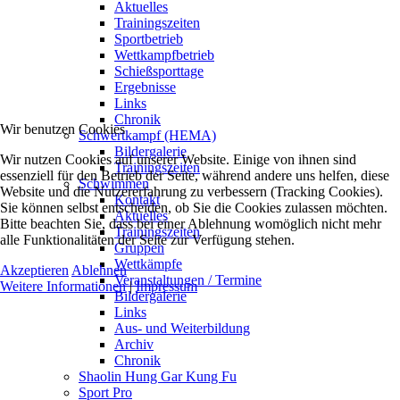
Aktuelles
Trainingszeiten
Sportbetrieb
Wettkampfbetrieb
Schießsporttage
Ergebnisse
Links
Chronik
Wir benutzen Cookies
Schwertkampf (HEMA)
Bildergalerie
Wir nutzen Cookies auf unserer Website. Einige von ihnen sind
Trainingszeiten
essenziell für den Betrieb der Seite, während andere uns helfen, diese
Schwimmen
Website und die Nutzererfahrung zu verbessern (Tracking Cookies).
Kontakt
Sie können selbst entscheiden, ob Sie die Cookies zulassen möchten.
Aktuelles
Bitte beachten Sie, dass bei einer Ablehnung womöglich nicht mehr
Trainingszeiten
alle Funktionalitäten der Seite zur Verfügung stehen.
Gruppen
Wettkämpfe
Akzeptieren
Ablehnen
Veranstaltungen / Termine
Weitere Informationen
|
Impressum
Bildergalerie
Links
Aus- und Weiterbildung
Archiv
Chronik
Shaolin Hung Gar Kung Fu
Sport Pro