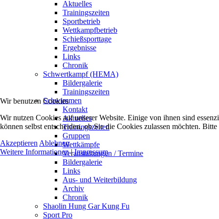
Aktuelles
Trainingszeiten
Sportbetrieb
Wettkampfbetrieb
Schießsporttage
Ergebnisse
Links
Chronik
Schwertkampf (HEMA)
Bildergalerie
Trainingszeiten
Schwimmen
Wir benutzen Cookies
Kontakt
Wir nutzen Cookies auf unserer Website. Einige von ihnen sind essenzi
Aktuelles
können selbst entscheiden, ob Sie die Cookies zulassen möchten. Bitte
Trainingszeiten
Gruppen
Akzeptieren
Ablehnen
Wettkämpfe
Weitere Informationen
|
Impressum
Veranstaltungen / Termine
Bildergalerie
Links
Aus- und Weiterbildung
Archiv
Chronik
Shaolin Hung Gar Kung Fu
Sport Pro