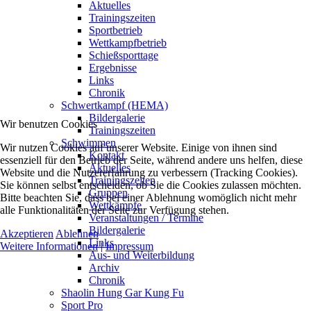
Aktuelles
Trainingszeiten
Sportbetrieb
Wettkampfbetrieb
Schießsporttage
Ergebnisse
Links
Chronik
Schwertkampf (HEMA)
Bildergalerie
Wir benutzen Cookies
Trainingszeiten
Schwimmen
Wir nutzen Cookies auf unserer Website. Einige von ihnen sind
Kontakt
essenziell für den Betrieb der Seite, während andere uns helfen, diese
Aktuelles
Website und die Nutzererfahrung zu verbessern (Tracking Cookies).
Trainingszeiten
Sie können selbst entscheiden, ob Sie die Cookies zulassen möchten.
Gruppen
Bitte beachten Sie, dass bei einer Ablehnung womöglich nicht mehr
Wettkämpfe
alle Funktionalitäten der Seite zur Verfügung stehen.
Veranstaltungen / Termine
Bildergalerie
Akzeptieren
Ablehnen
Links
Weitere Informationen
|
Impressum
Aus- und Weiterbildung
Archiv
Chronik
Shaolin Hung Gar Kung Fu
Sport Pro