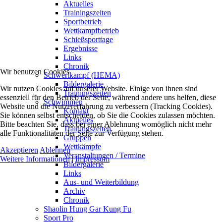
Aktuelles
Trainingszeiten
Sportbetrieb
Wettkampfbetrieb
Schießsporttage
Ergebnisse
Links
Chronik
Wir benutzen Cookies
Schwertkampf (HEMA)
Bildergalerie
Wir nutzen Cookies auf unserer Website. Einige von ihnen sind
Trainingszeiten
essenziell für den Betrieb der Seite, während andere uns helfen, diese
Schwimmen
Website und die Nutzererfahrung zu verbessern (Tracking Cookies).
Kontakt
Sie können selbst entscheiden, ob Sie die Cookies zulassen möchten.
Aktuelles
Bitte beachten Sie, dass bei einer Ablehnung womöglich nicht mehr
Trainingszeiten
alle Funktionalitäten der Seite zur Verfügung stehen.
Gruppen
Wettkämpfe
Akzeptieren
Ablehnen
Veranstaltungen / Termine
Weitere Informationen
|
Impressum
Bildergalerie
Links
Aus- und Weiterbildung
Archiv
Chronik
Shaolin Hung Gar Kung Fu
Sport Pro