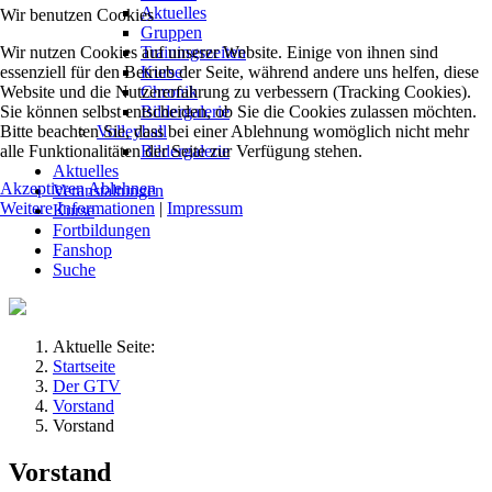
Aktuelles
Wir benutzen Cookies
Gruppen
Wir nutzen Cookies auf unserer Website. Einige von ihnen sind
Trainingszeiten
essenziell für den Betrieb der Seite, während andere uns helfen, diese
Kurse
Website und die Nutzererfahrung zu verbessern (Tracking Cookies).
Chronik
Sie können selbst entscheiden, ob Sie die Cookies zulassen möchten.
Bildergalerie
Bitte beachten Sie, dass bei einer Ablehnung womöglich nicht mehr
Volleyball
alle Funktionalitäten der Seite zur Verfügung stehen.
Bildergalerie
Aktuelles
Akzeptieren
Ablehnen
Veranstaltungen
Weitere Informationen
|
Impressum
Kurse
Fortbildungen
Fanshop
Suche
Aktuelle Seite:
Startseite
Der GTV
Vorstand
Vorstand
Vorstand