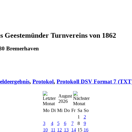
s Geestemünder Turnvereins von 1862
580 Bremerhaven
eldeergebnis
,
Protokol
,
Protokoll DSV Format 7 (TXT
August
2026
Mo
Di
Mi
Do
Fr
Sa
So
1
2
3
4
5
6
7
8
9
10
11
12
13
14
15
16