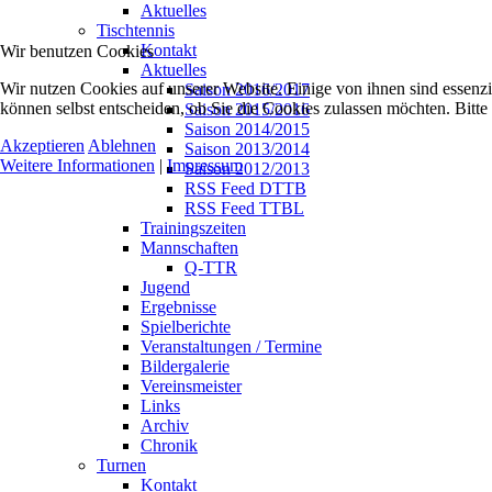
Aktuelles
Tischtennis
Kontakt
Wir benutzen Cookies
Aktuelles
Wir nutzen Cookies auf unserer Website. Einige von ihnen sind essenzi
Saison 2016/2017
können selbst entscheiden, ob Sie die Cookies zulassen möchten. Bitte
Saison 2015/2016
Saison 2014/2015
Akzeptieren
Ablehnen
Saison 2013/2014
Weitere Informationen
|
Impressum
Saison 2012/2013
RSS Feed DTTB
RSS Feed TTBL
Trainingszeiten
Mannschaften
Q-TTR
Jugend
Ergebnisse
Spielberichte
Veranstaltungen / Termine
Bildergalerie
Vereinsmeister
Links
Archiv
Chronik
Turnen
Kontakt