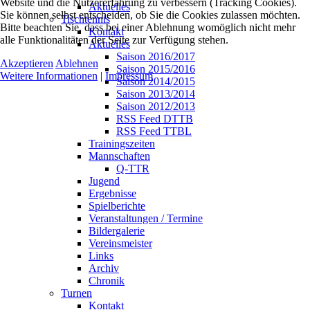
Website und die Nutzererfahrung zu verbessern (Tracking Cookies).
Aktuelles
Sie können selbst entscheiden, ob Sie die Cookies zulassen möchten.
Tischtennis
Bitte beachten Sie, dass bei einer Ablehnung womöglich nicht mehr
Kontakt
alle Funktionalitäten der Seite zur Verfügung stehen.
Aktuelles
Saison 2016/2017
Akzeptieren
Ablehnen
Saison 2015/2016
Weitere Informationen
|
Impressum
Saison 2014/2015
Saison 2013/2014
Saison 2012/2013
RSS Feed DTTB
RSS Feed TTBL
Trainingszeiten
Mannschaften
Q-TTR
Jugend
Ergebnisse
Spielberichte
Veranstaltungen / Termine
Bildergalerie
Vereinsmeister
Links
Archiv
Chronik
Turnen
Kontakt