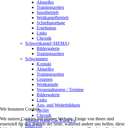
Aktuelles
Trainingszeiten
Sportbetrieb
Wettkampfbetrieb
Schießsporttage
Ergebnisse
Links
Chronik
Schwertkampf (HEMA)
Bildergalerie
Trainingszeiten
Schwimmen
Kontakt
Aktuelles
Trainingszeiten
Gruppen
Wettkämpfe
Veranstaltungen / Termine
Bildergalerie
Links
Aus- und Weiterbildung
Wir benutzen Cookies
Archiv
Chronik
Wir nutzen Cookies auf unserer Website. Einige von ihnen sind
Shaolin Hung Gar Kung Fu
essenziell für den Betrieb der Seite, während andere uns helfen, diese
Sport Pro