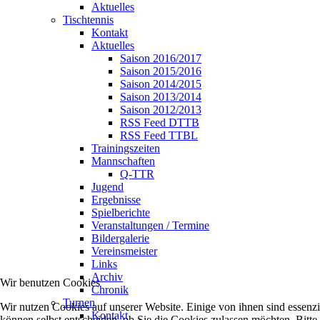
Aktuelles
Tischtennis
Kontakt
Aktuelles
Saison 2016/2017
Saison 2015/2016
Saison 2014/2015
Saison 2013/2014
Saison 2012/2013
RSS Feed DTTB
RSS Feed TTBL
Trainingszeiten
Mannschaften
Q-TTR
Jugend
Ergebnisse
Spielberichte
Veranstaltungen / Termine
Bildergalerie
Vereinsmeister
Links
Archiv
Wir benutzen Cookies
Chronik
Turnen
Wir nutzen Cookies auf unserer Website. Einige von ihnen sind essenzi
Kontakt
können selbst entscheiden, ob Sie die Cookies zulassen möchten. Bitte