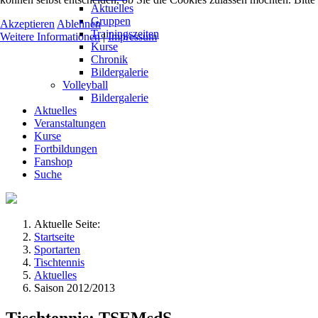
Aktuelles
Gruppen
Akzeptieren
Ablehnen
Trainingszeiten
Weitere Informationen
|
Impressum
Kurse
Chronik
Bildergalerie
Volleyball
Bildergalerie
Aktuelles
Veranstaltungen
Kurse
Fortbildungen
Fanshop
Suche
Aktuelle Seite:
Startseite
Sportarten
Tischtennis
Aktuelles
Saison 2012/2013
Tischtennis: TSEMsdS