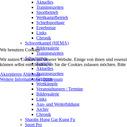
Aktuelles
Trainingszeiten
Sportbetrieb
Wettkampfbetrieb
Schießsporttage
Ergebnisse
Links
Chronik
Schwertkampf (HEMA)
Bildergalerie
Wir benutzen Cookies
Trainingszeiten
Schwimmen
Wir nutzen Cookies auf unserer Website. Einige von ihnen sind essenzi
Kontakt
können selbst entscheiden, ob Sie die Cookies zulassen möchten. Bitte
Aktuelles
Trainingszeiten
Akzeptieren
Ablehnen
Gruppen
Weitere Informationen
|
Impressum
Wettkämpfe
Veranstaltungen / Termine
Bildergalerie
Links
Aus- und Weiterbildung
Archiv
Chronik
Shaolin Hung Gar Kung Fu
Sport Pro