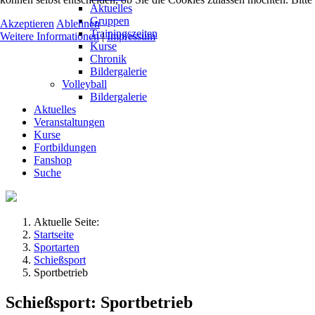
Aktuelles
Gruppen
Akzeptieren
Ablehnen
Trainingszeiten
Weitere Informationen
|
Impressum
Kurse
Chronik
Bildergalerie
Volleyball
Bildergalerie
Aktuelles
Veranstaltungen
Kurse
Fortbildungen
Fanshop
Suche
Aktuelle Seite:
Startseite
Sportarten
Schießsport
Sportbetrieb
Schießsport: Sportbetrieb