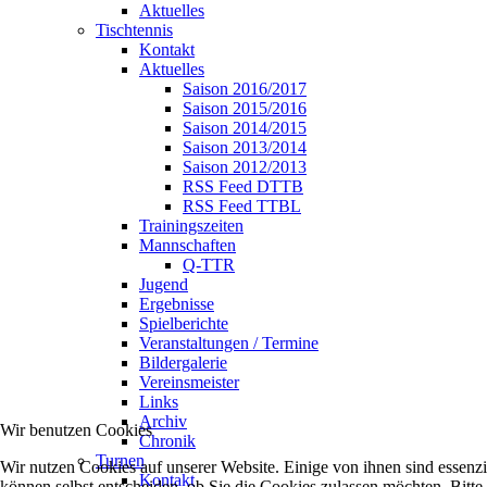
Aktuelles
Tischtennis
Kontakt
Aktuelles
Saison 2016/2017
Saison 2015/2016
Saison 2014/2015
Saison 2013/2014
Saison 2012/2013
RSS Feed DTTB
RSS Feed TTBL
Trainingszeiten
Mannschaften
Q-TTR
Jugend
Ergebnisse
Spielberichte
Veranstaltungen / Termine
Bildergalerie
Vereinsmeister
Links
Archiv
Wir benutzen Cookies
Chronik
Turnen
Wir nutzen Cookies auf unserer Website. Einige von ihnen sind essenzi
Kontakt
können selbst entscheiden, ob Sie die Cookies zulassen möchten. Bitte