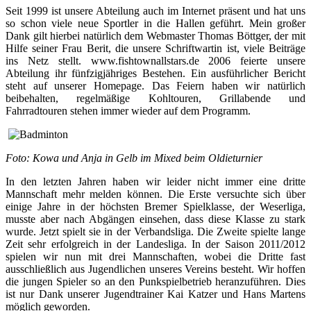
Seit 1999 ist unsere Abteilung auch im Internet präsent und hat uns
so schon viele neue Sportler in die Hallen geführt. Mein großer
Dank gilt hierbei natürlich dem Webmaster Thomas Böttger, der mit
Hilfe seiner Frau Berit, die unsere Schriftwartin ist, viele Beiträge
ins Netz stellt. www.fishtownallstars.de 2006 feierte unsere
Abteilung ihr fünfzigjähriges Bestehen. Ein ausführlicher Bericht
steht auf unserer Homepage. Das Feiern haben wir natürlich
beibehalten, regelmäßige Kohltouren, Grillabende und
Fahrradtouren stehen immer wieder auf dem Programm.
Foto: Kowa und Anja in Gelb im Mixed beim Oldieturnier
In den letzten Jahren haben wir leider nicht immer eine dritte
Mannschaft mehr melden können. Die Erste versuchte sich über
einige Jahre in der höchsten Bremer Spielklasse, der Weserliga,
musste aber nach Abgängen einsehen, dass diese Klasse zu stark
wurde. Jetzt spielt sie in der Verbandsliga. Die Zweite spielte lange
Zeit sehr erfolgreich in der Landesliga. In der Saison 2011/2012
spielen wir nun mit drei Mannschaften, wobei die Dritte fast
ausschließlich aus Jugendlichen unseres Vereins besteht. Wir hoffen
die jungen Spieler so an den Punkspielbetrieb heranzuführen. Dies
ist nur Dank unserer Jugendtrainer Kai Katzer und Hans Martens
möglich geworden.