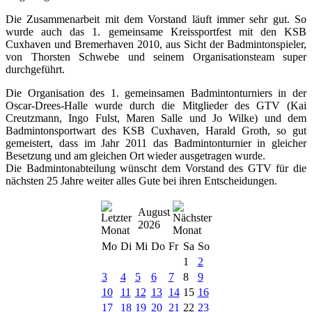
Die Zusammenarbeit mit dem Vorstand läuft immer sehr gut. So
wurde auch das 1. gemeinsame Kreissportfest mit den KSB
Cuxhaven und Bremerhaven 2010, aus Sicht der Badmintonspieler,
von Thorsten Schwebe und seinem Organisationsteam super
durchgeführt.
Die Organisation des 1. gemeinsamen Badmintonturniers in der
Oscar-Drees-Halle wurde durch die Mitglieder des GTV (Kai
Creutzmann, Ingo Fulst, Maren Salle und Jo Wilke) und dem
Badmintonsportwart des KSB Cuxhaven, Harald Groth, so gut
gemeistert, dass im Jahr 2011 das Badmintonturnier in gleicher
Besetzung und am gleichen Ort wieder ausgetragen wurde.
Die Badmintonabteilung wünscht dem Vorstand des GTV für die
nächsten 25 Jahre weiter alles Gute bei ihren Entscheidungen.
August
2026
Mo
Di
Mi
Do
Fr
Sa
So
1
2
3
4
5
6
7
8
9
10
11
12
13
14
15
16
17
18
19
20
21
22
23