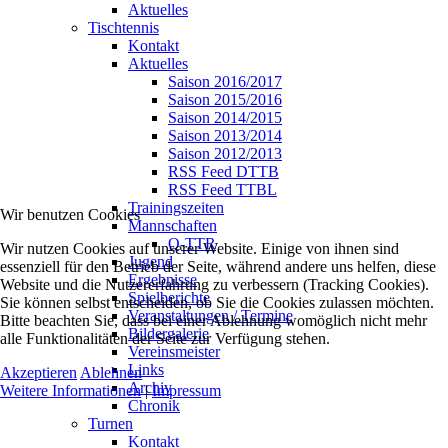
Aktuelles
Tischtennis
Kontakt
Aktuelles
Saison 2016/2017
Saison 2015/2016
Saison 2014/2015
Saison 2013/2014
Saison 2012/2013
RSS Feed DTTB
RSS Feed TTBL
Trainingszeiten
Wir benutzen Cookies
Mannschaften
Q-TTR
Wir nutzen Cookies auf unserer Website. Einige von ihnen sind
Jugend
essenziell für den Betrieb der Seite, während andere uns helfen, diese
Ergebnisse
Website und die Nutzererfahrung zu verbessern (Tracking Cookies).
Spielberichte
Sie können selbst entscheiden, ob Sie die Cookies zulassen möchten.
Veranstaltungen / Termine
Bitte beachten Sie, dass bei einer Ablehnung womöglich nicht mehr
Bildergalerie
alle Funktionalitäten der Seite zur Verfügung stehen.
Vereinsmeister
Links
Akzeptieren
Ablehnen
Archiv
Weitere Informationen
|
Impressum
Chronik
Turnen
Kontakt