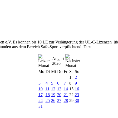
 e.V. Es können bis 10 LE zur Verlängerung der ÜL-C-Lizenzen übe
unden aus dem Bereich Safe-Sport verpflichtend. Dazu...
August
2026
Mo
Di
Mi
Do
Fr
Sa
So
1
2
3
4
5
6
7
8
9
10
11
12
13
14
15
16
17
18
19
20
21
22
23
24
25
26
27
28
29
30
31