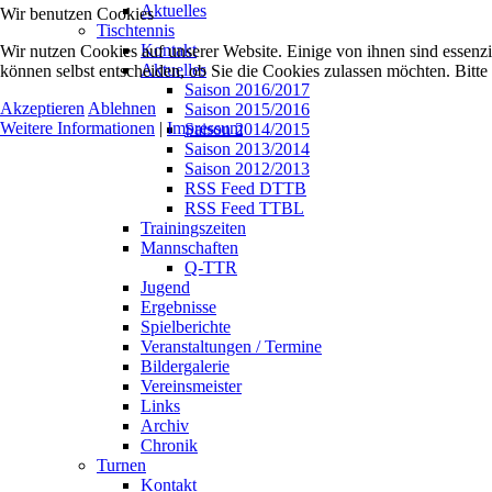
Aktuelles
Wir benutzen Cookies
Tischtennis
Kontakt
Wir nutzen Cookies auf unserer Website. Einige von ihnen sind essenzi
Aktuelles
können selbst entscheiden, ob Sie die Cookies zulassen möchten. Bitte
Saison 2016/2017
Akzeptieren
Ablehnen
Saison 2015/2016
Weitere Informationen
|
Impressum
Saison 2014/2015
Saison 2013/2014
Saison 2012/2013
RSS Feed DTTB
RSS Feed TTBL
Trainingszeiten
Mannschaften
Q-TTR
Jugend
Ergebnisse
Spielberichte
Veranstaltungen / Termine
Bildergalerie
Vereinsmeister
Links
Archiv
Chronik
Turnen
Kontakt