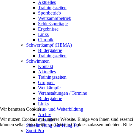
Aktuelles
Trainingszeiten
Sportbetrieb
Wettkampfbetrieb
Schießsporttage
Ergebnisse
Links
Chronik
Schwertkampf (HEMA)
Bildergalerie
Trainingszeiten
Schwimmen
Kontakt
Aktuelles
Trainingszeiten
Gruppen
Wettkämpfe
Veranstaltungen / Termine
Bildergalerie
Links
Wir benutzen Cookies
Aus- und Weiterbildung
Archiv
Wir nutzen Cookies auf unserer Website. Einige von ihnen sind essenzi
Chronik
können selbst entscheiden, ob Sie die Cookies zulassen möchten. Bitte
Shaolin Hung Gar Kung Fu
Sport Pro