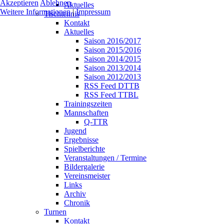
Akzeptieren
Ablehnen
Aktuelles
Weitere Informationen
|
Impressum
Tischtennis
Kontakt
Aktuelles
Saison 2016/2017
Saison 2015/2016
Saison 2014/2015
Saison 2013/2014
Saison 2012/2013
RSS Feed DTTB
RSS Feed TTBL
Trainingszeiten
Mannschaften
Q-TTR
Jugend
Ergebnisse
Spielberichte
Veranstaltungen / Termine
Bildergalerie
Vereinsmeister
Links
Archiv
Chronik
Turnen
Kontakt