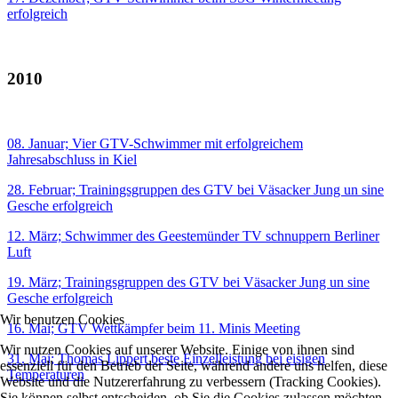
erfolgreich
2010
08. Januar; Vier GTV-Schwimmer mit erfolgreichem
Jahresabschluss in Kiel
28. Februar; Trainingsgruppen des GTV bei Väsacker Jung un sine
Gesche erfolgreich
12. März; Schwimmer des Geestemünder TV schnuppern Berliner
Luft
19. März; Trainingsgruppen des GTV bei Väsacker Jung un sine
Gesche erfolgreich
Wir benutzen Cookies
16. Mai; GTV Wettkämpfer beim 11. Minis Meeting
Wir nutzen Cookies auf unserer Website. Einige von ihnen sind
31. Mai; Thomas Lippert beste Einzelleistung bei eisigen
essenziell für den Betrieb der Seite, während andere uns helfen, diese
Temperaturen
Website und die Nutzererfahrung zu verbessern (Tracking Cookies).
Sie können selbst entscheiden, ob Sie die Cookies zulassen möchten.