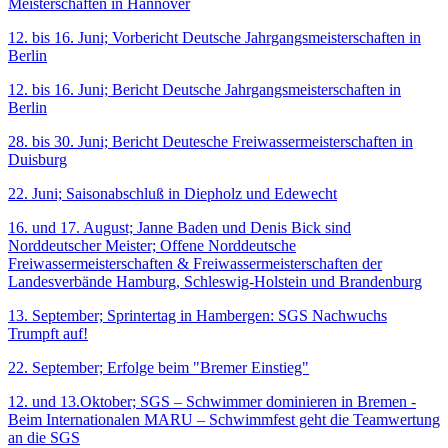
Meisterschaften in Hannover
12. bis 16. Juni; Vorbericht Deutsche Jahrgangsmeisterschaften in
Berlin
12. bis 16. Juni; Bericht Deutsche Jahrgangsmeisterschaften in
Berlin
28. bis 30. Juni; Bericht Deutesche Freiwassermeisterschaften in
Duisburg
22. Juni; Saisonabschluß in Diepholz und Edewecht
16. und 17. August; Janne Baden und Denis Bick sind
Norddeutscher Meister; Offene Norddeutsche
Freiwassermeisterschaften & Freiwassermeisterschaften der
Landesverbände Hamburg, Schleswig-Holstein und Brandenburg
13. September; Sprintertag in Hambergen: SGS Nachwuchs
Trumpft auf!
22. September; Erfolge beim "Bremer Einstieg"
12. und 13.Oktober; SGS – Schwimmer dominieren in Bremen -
Beim Internationalen MARU – Schwimmfest geht die Teamwertung
an die SGS