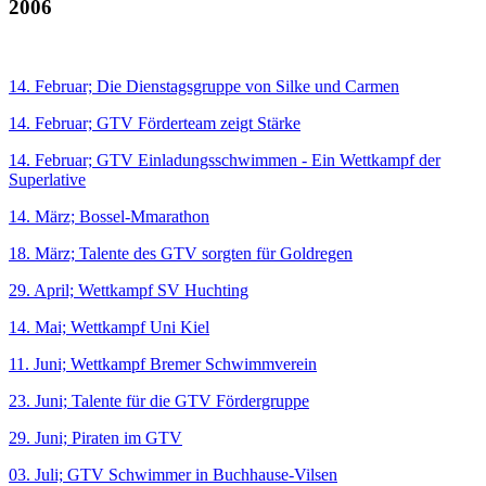
2006
14. Februar; Die Dienstagsgruppe von Silke und Carmen
14. Februar; GTV Förderteam zeigt Stärke
14. Februar; GTV Einladungsschwimmen - Ein Wettkampf der
Superlative
14. März; Bossel-Mmarathon
18. März; Talente des GTV sorgten für Goldregen
29. April; Wettkampf SV Huchting
14. Mai; Wettkampf Uni Kiel
11. Juni; Wettkampf Bremer Schwimmverein
23. Juni; Talente für die GTV Fördergruppe
29. Juni; Piraten im GTV
03. Juli; GTV Schwimmer in Buchhause-Vilsen