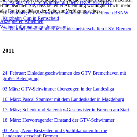
21. August; GTV-Schwimmer auf dem TROCKENEN!!
Bitte beachten Sie, dass bei einer Ablehnung womöglich nicht mehr
alle Funktionalitäten der Seite zur Verfügung stehen.
10. Oktober; GTV-Schwimmer starteten beim 4. Offenen BSNW
Kurzbahn-Cup in Remscheid
Akzeptieren
Ablehnen
Weitere Informationen
|
Impressum
25. Oktober; Bericht über die Landesmeisterschaften LSV Bremen
2011
24. Februar; Einladungsschwimmen des GTV Bremerhaven mit
großer Beteiligung
03 März: GTV-Schwimmer überzeugen in der Landesliga
16. März; Pascal Stammer mit dem Landeskader in Magdeburg
17. März; Schenk und Salewsky-Geschwister in Bremen am Start
18. März; Hervorragender Einstand der GTV-Schwimme
r
03. April; Neue Bestzeiten und Qualifikationen für die
Landesmeisterschaft Bremen