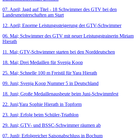
07. April; Jagd auf Titel - 18 Schwimmer des GTV bei den
Landesmeisterschaften am Start
12. April; Enorme Leistungssteigerung der GTV-Schwimmer
06. Mai; Schwimmer des GTV mit neuer Leistungstrainerin Miriam
Hierath
11. Mai; GTV-Schwimmer starten bei den Norddeutschen
18. Mai; Drei Medaillen für Svenja Koop
25. Mai; Schnelle 100 m Freistil für Yara Hierath
09. Juni; Svenja Koop Nummer 5 in Deutschland
18. Juni; Große Medaillenausbeute beim Juni-Schwimmfest
22. Juni;Yara Sophie Hierath in Topform
23. Juni; Erfolg beim Schüler-Triathlon
29. Juni; GTV- und BSSC-Schwimmer räumen ab
07. Junli; Erfolgreicher Saisonabschluss in Bochum