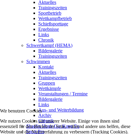
Aktuelles
Trainingszeiten
Sportbetrieb
Wettkampfbetrieb
Schießsporttage
Ergebnisse
Links
Chronik
Schwertkampf (HEMA)
Bildergalerie
Trainingszeiten
Schwimmen
Kontakt
Aktuelles
Trainingszeiten
Gruppen
Wettkämpfe
Veranstaltungen / Termine
Bildergalerie
Links
Aus- und Weiterbildung
Wir benutzen Cookies
Archiv
Chronik
Wir nutzen Cookies auf unserer Website. Einige von ihnen sind
Shaolin Hung Gar Kung Fu
essenziell für den Betrieb der Seite, während andere uns helfen, diese
Sport Pro
Website und die Nutzererfahrung zu verbessern (Tracking Cookies).