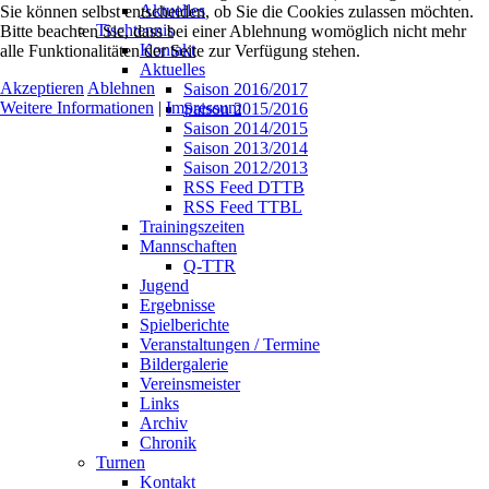
Aktuelles
Sie können selbst entscheiden, ob Sie die Cookies zulassen möchten.
Tischtennis
Bitte beachten Sie, dass bei einer Ablehnung womöglich nicht mehr
Kontakt
alle Funktionalitäten der Seite zur Verfügung stehen.
Aktuelles
Akzeptieren
Ablehnen
Saison 2016/2017
Weitere Informationen
|
Impressum
Saison 2015/2016
Saison 2014/2015
Saison 2013/2014
Saison 2012/2013
RSS Feed DTTB
RSS Feed TTBL
Trainingszeiten
Mannschaften
Q-TTR
Jugend
Ergebnisse
Spielberichte
Veranstaltungen / Termine
Bildergalerie
Vereinsmeister
Links
Archiv
Chronik
Turnen
Kontakt