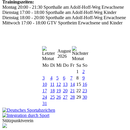
Trainingszeiten:
Montag 20:00 - 21:30 Sporthalle am Adolf-Hoff-Weg Erwachsene
Dienstag 17:00 - 18:00 Sporthalle am Adolf-Hoff-Weg Kinder
Dienstag 18:00 - 20:00 Sporthalle am Adolf-Hoff-Weg Erwachsene
Mittwoch 17:00 - 18:00 GTV Sportheim Erwachsene und Kinder
August
2026
Mo
Di
Mi
Do
Fr
Sa
So
1
2
3
4
5
6
7
8
9
10
11
12
13
14
15
16
17
18
19
20
21
22
23
24
25
26
27
28
29
30
31
Stützpunktverein