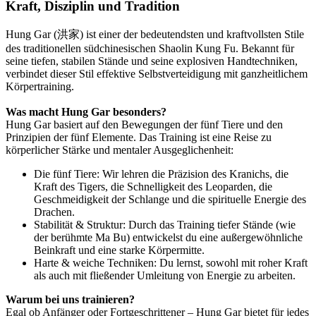
Kraft, Disziplin und Tradition
Hung Gar (洪家) ist einer der bedeutendsten und kraftvollsten Stile
des traditionellen südchinesischen Shaolin Kung Fu. Bekannt für
seine tiefen, stabilen Stände und seine explosiven Handtechniken,
verbindet dieser Stil effektive Selbstverteidigung mit ganzheitlichem
Körpertraining.
Was macht Hung Gar besonders?
Hung Gar basiert auf den Bewegungen der fünf Tiere und den
Prinzipien der fünf Elemente. Das Training ist eine Reise zu
körperlicher Stärke und mentaler Ausgeglichenheit:
Die fünf Tiere: Wir lehren die Präzision des Kranichs, die
Kraft des Tigers, die Schnelligkeit des Leoparden, die
Geschmeidigkeit der Schlange und die spirituelle Energie des
Drachen.
Stabilität & Struktur: Durch das Training tiefer Stände (wie
der berühmte Ma Bu) entwickelst du eine außergewöhnliche
Beinkraft und eine starke Körpermitte.
Harte & weiche Techniken: Du lernst, sowohl mit roher Kraft
als auch mit fließender Umleitung von Energie zu arbeiten.
Warum bei uns trainieren?
Egal ob Anfänger oder Fortgeschrittener – Hung Gar bietet für jedes