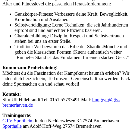
Alter und Fitnesslevel die passenden Herausforderungen:
Ganzkörper-Fitness: Verbessere deine Kraft, Beweglichkeit,
Koordination und Ausdauer.
Selbstverteidigung: Lerne Techniken, die seit Jahrhunderten
erprobt sind und auf echter Effizienz basieren.
Charakterbildung: Disziplin, Respekt und Selbstvertrauen
stehen bei uns an erster Stelle.
Tradition: Wir bewahren das Erbe der Shaolin-Mönche und
geben die klassischen Formen (Kuen) authentisch weiter.
⁠"Ein tiefer Stand ist das Fundament für einen starken Geist."
Komm zum Probetraining!
Möchtest du die Faszination der Kampfkunst hautnah erleben? Wir
laden dich herzlich ein, Teil unserer Gemeinschaft zu werden. Pack
deine Sportsachen ein und schau vorbei!
Kontakt:
Sifu Uli Hillebrandt Tel: 0151 55793491 Mail:
hunggar@gtv-
bremerhaven.de
Trainingsorte:
GTV Sportheim
In den Nedderwiesen 3 27574 Bremerhaven
Sporthalle
am Adolf-Hoff-Weg 27574 Bremerhaven