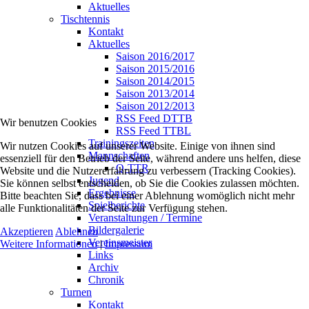
Aktuelles
Tischtennis
Kontakt
Aktuelles
Saison 2016/2017
Saison 2015/2016
Saison 2014/2015
Saison 2013/2014
Saison 2012/2013
RSS Feed DTTB
Wir benutzen Cookies
RSS Feed TTBL
Trainingszeiten
Wir nutzen Cookies auf unserer Website. Einige von ihnen sind
Mannschaften
essenziell für den Betrieb der Seite, während andere uns helfen, diese
Q-TTR
Website und die Nutzererfahrung zu verbessern (Tracking Cookies).
Jugend
Sie können selbst entscheiden, ob Sie die Cookies zulassen möchten.
Ergebnisse
Bitte beachten Sie, dass bei einer Ablehnung womöglich nicht mehr
Spielberichte
alle Funktionalitäten der Seite zur Verfügung stehen.
Veranstaltungen / Termine
Bildergalerie
Akzeptieren
Ablehnen
Vereinsmeister
Weitere Informationen
|
Impressum
Links
Archiv
Chronik
Turnen
Kontakt