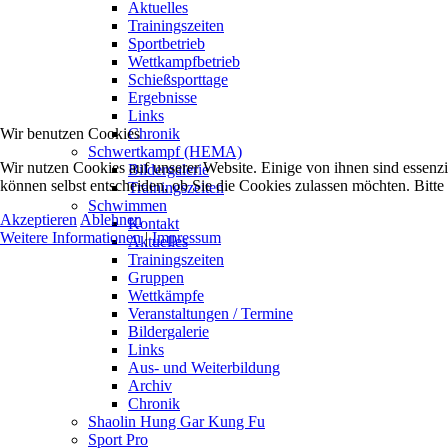
Aktuelles
Trainingszeiten
Sportbetrieb
Wettkampfbetrieb
Schießsporttage
Ergebnisse
Links
Wir benutzen Cookies
Chronik
Schwertkampf (HEMA)
Wir nutzen Cookies auf unserer Website. Einige von ihnen sind essenzi
Bildergalerie
können selbst entscheiden, ob Sie die Cookies zulassen möchten. Bitte
Trainingszeiten
Schwimmen
Akzeptieren
Ablehnen
Kontakt
Weitere Informationen
|
Impressum
Aktuelles
Trainingszeiten
Gruppen
Wettkämpfe
Veranstaltungen / Termine
Bildergalerie
Links
Aus- und Weiterbildung
Archiv
Chronik
Shaolin Hung Gar Kung Fu
Sport Pro