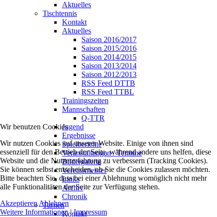
Aktuelles
Tischtennis
Kontakt
Aktuelles
Saison 2016/2017
Saison 2015/2016
Saison 2014/2015
Saison 2013/2014
Saison 2012/2013
RSS Feed DTTB
RSS Feed TTBL
Trainingszeiten
Mannschaften
Q-TTR
Wir benutzen Cookies
Jugend
Ergebnisse
Wir nutzen Cookies auf unserer Website. Einige von ihnen sind
Spielberichte
essenziell für den Betrieb der Seite, während andere uns helfen, diese
Veranstaltungen / Termine
Website und die Nutzererfahrung zu verbessern (Tracking Cookies).
Bildergalerie
Sie können selbst entscheiden, ob Sie die Cookies zulassen möchten.
Vereinsmeister
Bitte beachten Sie, dass bei einer Ablehnung womöglich nicht mehr
Links
alle Funktionalitäten der Seite zur Verfügung stehen.
Archiv
Chronik
Akzeptieren
Ablehnen
Turnen
Weitere Informationen
|
Impressum
Kontakt