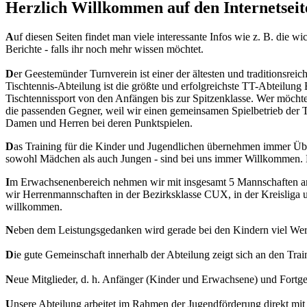
Herzlich Willkommen auf den Internetseit
A
uf diesen Seiten findet man viele interessante Infos wie z. B. die wi
Berichte - falls ihr noch mehr wissen möchtet.
D
er Geestemünder Turnverein ist einer der ältesten und traditionsre
Tischtennis-Abteilung ist die größte und erfolgreichste TT-Abteilung 
Tischtennissport von den Anfängen bis zur Spitzenklasse. Wer möchte, 
die passenden Gegner, weil wir einen gemeinsamen Spielbetrieb der 
Damen und Herren bei deren Punktspielen.
D
as Training für die Kinder und Jugendlichen übernehmen immer Übun
sowohl Mädchen als auch Jungen - sind bei uns immer Willkommen. 
I
m Erwachsenenbereich nehmen wir mit insgesamt 5 Mannschaften am 
wir Herrenmannschaften in der Bezirksklasse CUX, in der Kreisliga u
willkommen.
N
eben dem Leistungsgedanken wird gerade bei den Kindern viel Wert 
D
ie gute Gemeinschaft innerhalb der Abteilung zeigt sich an den Trai
N
eue Mitglieder, d. h. Anfänger (Kinder und Erwachsene) und Fortges
U
nsere Abteilung arbeitet im Rahmen der Jugendförderung direkt m