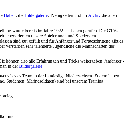
die
Hallen
, die
Bildergalerie
, Neuigkeiten und im
Archiv
die alten
bteilung wurde bereits im Jahre 1922 ins Leben gerufen. Die GTV-
it jeher erlernen unsere Spielerinnen und Spieler den
assen sind gut gefüllt und für Anfänger und Fortgeschrittene gibt es
 verstärken sehr talentierte Jugendliche die Mannschaften der
Sie können also alle Erfahrungen und Tricks weitergeben. Anfänger -
man in der
Bildergalerie.
avens bestes Team in der Landesliga Niedersachsen. Zudem haben
ne, Studenten, Marinesoldaten) sind bei unserem Training
 gelegt.
illkommen.