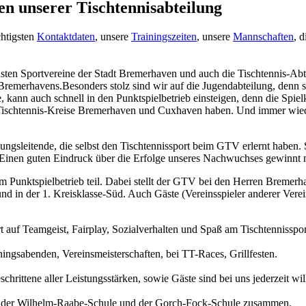
en unserer Tischtennisabteilung
chtigsten
Kontaktdaten
, unsere
Trainingszeiten
, unsere
Mannschaften
, 
ichsten Sportvereine der Stadt Bremerhaven und auch die Tischtennis-A
Bremerhavens.Besonders stolz sind wir auf die Jugendabteilung, denn se
kann auch schnell in den Punktspielbetrieb einsteigen, denn die Spielkl
Tischtennis-Kreise Bremerhaven und Cuxhaven haben. Und immer wieder
gsleitende, die selbst den Tischtennissport beim GTV erlernt haben. 
Einen guten Eindruck über die Erfolge unseres Nachwuchses gewinnt 
Punktspielbetrieb teil. Dabei stellt der GTV bei den Herren Bremerh
nd in der 1. Kreisklasse-Süd. Auch Gäste (Vereinsspieler anderer Verei
auf Teamgeist, Fairplay, Sozialverhalten und Spaß am Tischtennissport
ningsabenden, Vereinsmeisterschaften, bei TT-Races, Grillfesten.
chrittene aller Leistungsstärken, sowie Gäste sind bei uns jederzeit w
it der Wilhelm-Raabe-Schule und der Gorch-Fock-Schule zusammen.