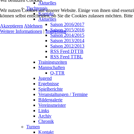
Wir benutzen Cookies
Aktuelles
Tischtennis
Wir nutzen Cookies auf unserer Website. Einige von ihnen sind essenzi
Kontakt
können selbst entscheiden, ob Sie die Cookies zulassen möchten. Bitte
Aktuelles
Saison 2016/2017
Akzeptieren
Ablehnen
Saison 2015/2016
Weitere Informationen
|
Impressum
Saison 2014/2015
Saison 2013/2014
Saison 2012/2013
RSS Feed DTTB
RSS Feed TTBL
Trainingszeiten
Mannschaften
Q-TTR
Jugend
Ergebnisse
Spielberichte
Veranstaltungen / Termine
Bildergalerie
Vereinsmeister
Links
Archiv
Chronik
Turnen
Kontakt