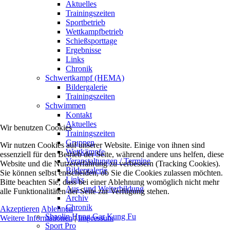
Aktuelles
Trainingszeiten
Sportbetrieb
Wettkampfbetrieb
Schießsporttage
Ergebnisse
Links
Chronik
Schwertkampf (HEMA)
Bildergalerie
Trainingszeiten
Schwimmen
Kontakt
Aktuelles
Wir benutzen Cookies
Trainingszeiten
Gruppen
Wir nutzen Cookies auf unserer Website. Einige von ihnen sind
Wettkämpfe
essenziell für den Betrieb der Seite, während andere uns helfen, diese
Veranstaltungen / Termine
Website und die Nutzererfahrung zu verbessern (Tracking Cookies).
Bildergalerie
Sie können selbst entscheiden, ob Sie die Cookies zulassen möchten.
Links
Bitte beachten Sie, dass bei einer Ablehnung womöglich nicht mehr
Aus- und Weiterbildung
alle Funktionalitäten der Seite zur Verfügung stehen.
Archiv
Chronik
Akzeptieren
Ablehnen
Shaolin Hung Gar Kung Fu
Weitere Informationen
|
Impressum
Sport Pro