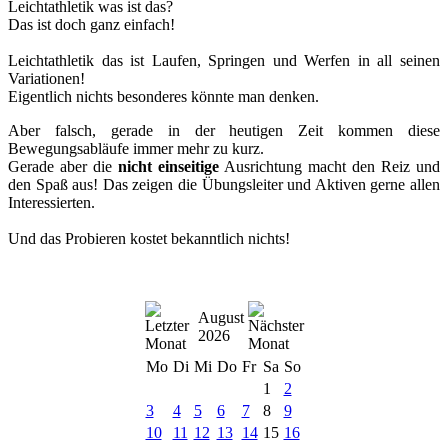
Leichtathletik was ist das?
Das ist doch ganz einfach!
Leichtathletik das ist Laufen, Springen und Werfen in all seinen
Variationen!
Eigentlich nichts besonderes könnte man denken.
Aber falsch, gerade in der heutigen Zeit kommen diese
Bewegungsabläufe immer mehr zu kurz.
Gerade aber die
nicht einseitige
Ausrichtung macht den Reiz und
den Spaß aus! Das zeigen die Übungsleiter und Aktiven gerne allen
Interessierten.
Und das Probieren kostet bekanntlich nichts!
August
2026
Mo
Di
Mi
Do
Fr
Sa
So
1
2
3
4
5
6
7
8
9
10
11
12
13
14
15
16