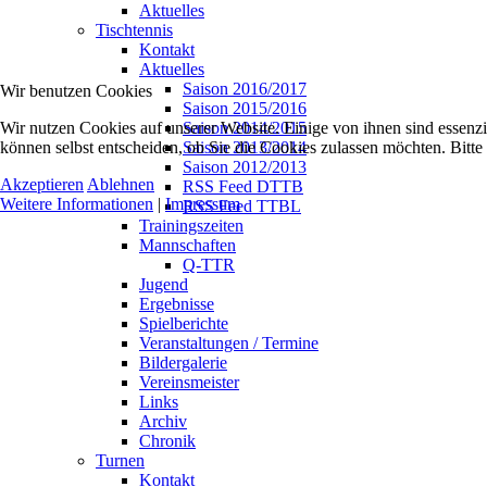
Aktuelles
Tischtennis
Kontakt
Aktuelles
Saison 2016/2017
Wir benutzen Cookies
Saison 2015/2016
Wir nutzen Cookies auf unserer Website. Einige von ihnen sind essenzi
Saison 2014/2015
können selbst entscheiden, ob Sie die Cookies zulassen möchten. Bitte
Saison 2013/2014
Saison 2012/2013
Akzeptieren
Ablehnen
RSS Feed DTTB
Weitere Informationen
|
Impressum
RSS Feed TTBL
Trainingszeiten
Mannschaften
Q-TTR
Jugend
Ergebnisse
Spielberichte
Veranstaltungen / Termine
Bildergalerie
Vereinsmeister
Links
Archiv
Chronik
Turnen
Kontakt