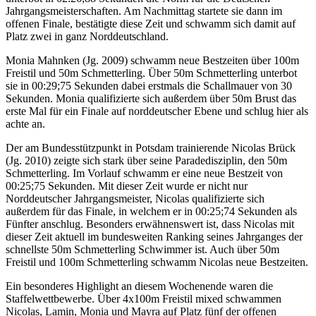
Jahrgangsmeisterschaften. Am Nachmittag startete sie dann im
offenen Finale, bestätigte diese Zeit und schwamm sich damit auf
Platz zwei in ganz Norddeutschland.
Monia Mahnken (Jg. 2009) schwamm neue Bestzeiten über 100m
Freistil und 50m Schmetterling. Über 50m Schmetterling unterbot
sie in 00:29;75 Sekunden dabei erstmals die Schallmauer von 30
Sekunden. Monia qualifizierte sich außerdem über 50m Brust das
erste Mal für ein Finale auf norddeutscher Ebene und schlug hier als
achte an.
Der am Bundesstützpunkt in Potsdam trainierende Nicolas Brück
(Jg. 2010) zeigte sich stark über seine Paradedisziplin, den 50m
Schmetterling. Im Vorlauf schwamm er eine neue Bestzeit von
00:25;75 Sekunden. Mit dieser Zeit wurde er nicht nur
Norddeutscher Jahrgangsmeister, Nicolas qualifizierte sich
außerdem für das Finale, in welchem er in 00:25;74 Sekunden als
Fünfter anschlug. Besonders erwähnenswert ist, dass Nicolas mit
dieser Zeit aktuell im bundesweiten Ranking seines Jahrganges der
schnellste 50m Schmetterling Schwimmer ist. Auch über 50m
Freistil und 100m Schmetterling schwamm Nicolas neue Bestzeiten.
Ein besonderes Highlight an diesem Wochenende waren die
Staffelwettbewerbe. Über 4x100m Freistil mixed schwammen
Nicolas, Lamin, Monia und Mayra auf Platz fünf der offenen