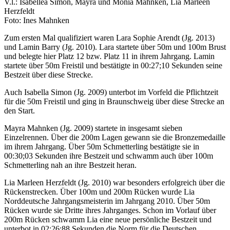
V.l.: Isabellea Simon, Mayra und Monia Mahnken, Lia Marleen
Herzfeldt
Foto: Ines Mahnken
Zum ersten Mal qualifiziert waren Lara Sophie Arendt (Jg. 2013)
und Lamin Barry (Jg. 2010). Lara startete über 50m und 100m Brust
und belegte hier Platz 12 bzw. Platz 11 in ihrem Jahrgang. Lamin
startete über 50m Freistil und bestätigte in 00:27;10 Sekunden seine
Bestzeit über diese Strecke.
Auch Isabella Simon (Jg. 2009) unterbot im Vorfeld die Pflichtzeit
für die 50m Freistil und ging in Braunschweig über diese Strecke an
den Start.
Mayra Mahnken (Jg. 2009) startete in insgesamt sieben
Einzelrennen. Über die 200m Lagen gewann sie die Bronzemedaille
im ihrem Jahrgang. Über 50m Schmetterling bestätigte sie in
00:30;03 Sekunden ihre Bestzeit und schwamm auch über 100m
Schmetterling nah an ihre Bestzeit heran.
Lia Marleen Herzfeldt (Jg. 2010) war besonders erfolgreich über die
Rückenstrecken. Über 100m und 200m Rücken wurde Lia
Norddeutsche Jahrgangsmeisterin im Jahrgang 2010. Über 50m
Rücken wurde sie Dritte ihres Jahrganges. Schon im Vorlauf über
200m Rücken schwamm Lia eine neue persönliche Bestzeit und
unterbot in 02:26;88 Sekunden die Norm für die Deutschen