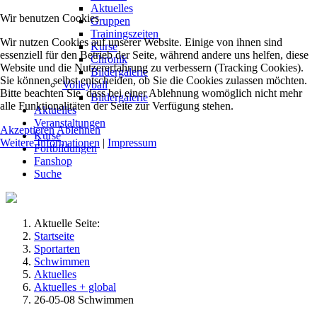
Aktuelles
Wir benutzen Cookies
Gruppen
Trainingszeiten
Wir nutzen Cookies auf unserer Website. Einige von ihnen sind
Kurse
essenziell für den Betrieb der Seite, während andere uns helfen, diese
Chronik
Website und die Nutzererfahrung zu verbessern (Tracking Cookies).
Bildergalerie
Sie können selbst entscheiden, ob Sie die Cookies zulassen möchten.
Volleyball
Bitte beachten Sie, dass bei einer Ablehnung womöglich nicht mehr
Bildergalerie
alle Funktionalitäten der Seite zur Verfügung stehen.
Aktuelles
Veranstaltungen
Akzeptieren
Ablehnen
Kurse
Weitere Informationen
|
Impressum
Fortbildungen
Fanshop
Suche
Aktuelle Seite:
Startseite
Sportarten
Schwimmen
Aktuelles
Aktuelles + global
26-05-08 Schwimmen